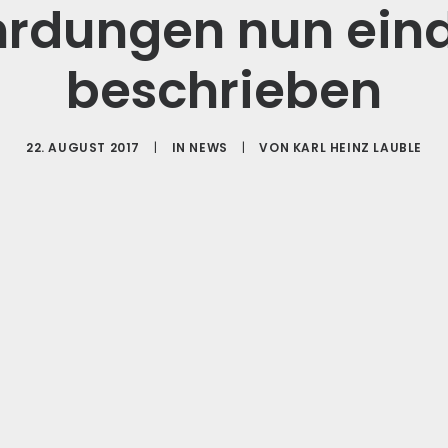
rdungen nun ein
beschrieben
22. AUGUST 2017
|
IN
NEWS
|
VON
KARL HEINZ LAUBLE