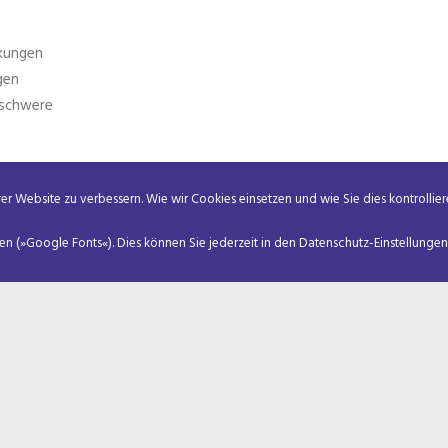
rkungen
gen
sschwere
r Website zu verbessern. Wie wir Cookies einsetzen und wie Sie dies kontrollier
d-Technische-
407416D27B5A6EF1D79A4982B8B.s2t1
 (»Google Fonts«). Dies können Sie jederzeit in den Datenschutz-Einstellungen
ANSCHRIFT