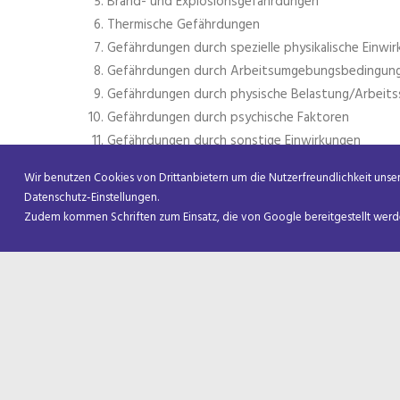
Brand- und Explosionsgefährdungen
Thermische Gefährdungen
Gefährdungen durch spezielle physikalische Einwi
Gefährdungen durch Arbeitsumgebungsbedingun
Gefährdungen durch physische Belastung/Arbeit
Gefährdungen durch psychische Faktoren
Gefährdungen durch sonstige Einwirkungen
Wir benutzen Cookies von Drittanbietern um die Nutzerfreundlichkeit unsere
https://www.baua.de/DE/Angebote/Rechtstexte-un
Datenschutz-Einstellungen.
Regeln/Regelwerk/ASR/ASR.html;jsessionid=893DB
Zudem kommen Schriften zum Einsatz, die von Google bereitgestellt werden
ZURÜCK
LEITBILD