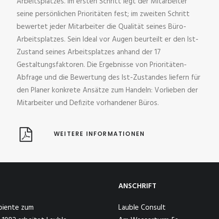
Arbeitsplatzes. Im ersten Schritt legt der Mitarbeiter
seine persönlichen Prioritäten fest; im zweiten Schritt
bewertet jeder Mitarbeiter die Qualität seines Büro-
Arbeitsplatzes. Sein Ideal vor Augen beurteilt er den Ist-
Zustand seines Arbeitsplatzes anhand der 17
Gestaltungsfaktoren. Die Ergebnisse von Prioritäten-
Abfrage und die Bewertung des Ist-Zustandes liefern für
den Planer konkrete Ansätze zum Handeln: Vorlieben der
Mitarbeiter und Defizite vorhandener Büros.
WEITERE INFORMATIONEN
ANSCHRIFT
mbiente zum
Lauble Consult