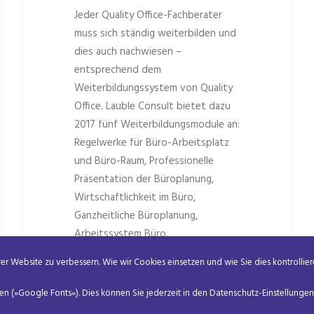
Jeder Quality Office-Fachberater
muss sich ständig weiterbilden und
dies auch nachwiesen –
entsprechend dem
Weiterbildungssystem von Quality
Office. Lauble Consult bietet dazu
2017 fünf Weiterbildungsmodule an:
Regelwerke für Büro-Arbeitsplatz
und Büro-Raum, Professionelle
Präsentation der Büroplanung,
Wirtschaftlichkeit im Büro,
Ganzheitliche Büroplanung,
Arbeitssystem Büro.
r Website zu verbessern. Wie wir Cookies einsetzen und wie Sie dies kontrollier
Details zu den einzelnen Modulen
finden Sie hier:
 (»Google Fonts«). Dies können Sie jederzeit in den Datenschutz-Einstellungen