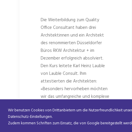
Die Weiterbildung zum Quality
Office Consultant haben drei
Architektinnen und ein Architekt
des renommierten Düsseldorfer
Büros RKW Architektur + im
Dezember erfolgreich absolviert.
Den Kurs leitete Karl Heinz Lauble
von Lauble Consult. Ihm
attestierten die Architekten:
«Besonders hervorheben möchten
wir das umfangreiche und komplexe
Wissen, was Sie uns zur Verfügung
Wir benutzen Cookies von Drittanbietern um die Nutzerfreundlichkeit unsere
gestellt haben und welches Sie uns
Datenschutz-Einstellungen.
zielgerichtet und praxisnah
Zudem kommen Schriften zum Einsatz, die von Google bereitgestellt werden
vermitttelt haben. Durch unseren